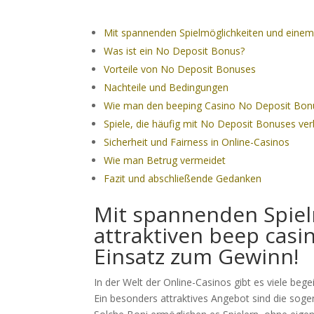
Mit spannenden Spielmöglichkeiten und einem 
Was ist ein No Deposit Bonus?
Vorteile von No Deposit Bonuses
Nachteile und Bedingungen
Wie man den beeping Casino No Deposit Bon
Spiele, die häufig mit No Deposit Bonuses ve
Sicherheit und Fairness in Online-Casinos
Wie man Betrug vermeidet
Fazit und abschließende Gedanken
Mit spannenden Spiel
attraktiven beep casi
Einsatz zum Gewinn!
In der Welt der Online-Casinos gibt es viele beg
Ein besonders attraktives Angebot sind die sog