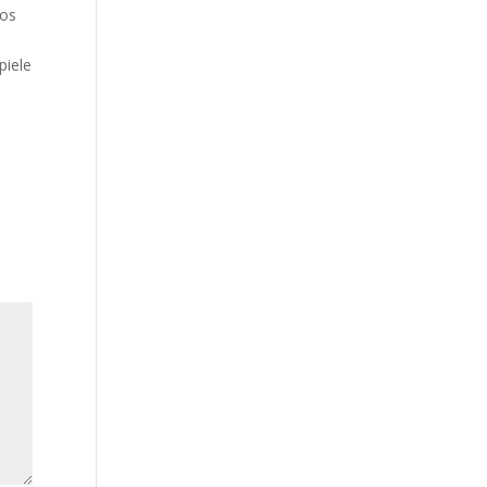
nos
piele