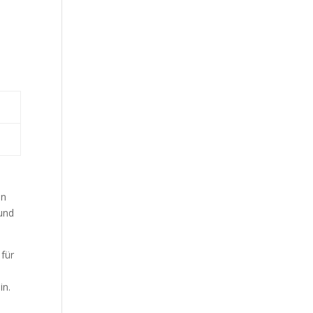
en
 und
 für
in.