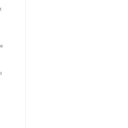
t
n
ie
st
n