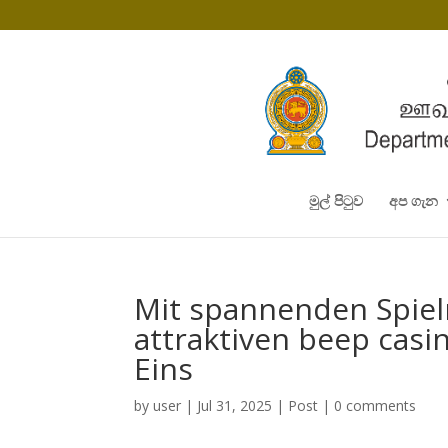
මුල් පිටුව
අප ගැන
Mit spannenden Spiel
attraktiven beep casi
Eins
by
user
|
Jul 31, 2025
|
Post
|
0 comments