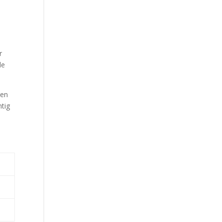
r
le
ren
htig