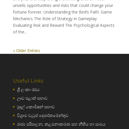
unveils opportunities and risks that could change your
fortune forever. Understanding the Bird’s Path: Game
Mechanics The Role of Strategy in Gameplay
Evaluating Risk and Reward The Psychological Aspects
of the...
« Older Entries
Useful Links
ශ්‍රී ලංකා රජය
ඌව පළාත් සභාව
මුදල් කොමිෂන් සභාව
විශ්‍රාම වැටුප් දෙපාර්තමේන්තුව
රාජ්‍ය පරිපාලන, කළමනාකරණ සහ නීතිය හා සාමය