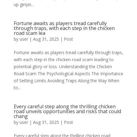
up girişin...
Fortune awaits as players tread carefully
through traps, with each step in the chicken
road scam lea
by
user
|
Aug 31, 2025
|
Post
Fortune awaits as players tread carefully through traps,
with each step in the chicken road scam leading to
potential glory or loss. Understanding the Chicken
Road Scam The Psychological Aspects The Importance
of Setting Limits Avoiding Traps Along the Way When
to...
Every careful step along the thrilling chicken
road unveils opportunities and risks that could
chang
by
user
|
Aug 31, 2025
|
Post
Every careful step along the thrilling chicken road